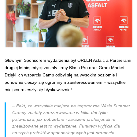
Głównym Sponsorem wydarzenia był ORLEN Asfalt, a Partnerami
drugiej letniej edycji zostały firmy Blash Pro oraz Gram Market.
Dzięki ich wsparciu Camp odbył się na wysokim poziomie i
ponownie cieszył się ogromnym zainteresowaniem – wszystkie
miejsca rozeszły się błyskawicznie!
– Fakt, że wszystkie miejsca na tegoroczne Wisła Summer
Campy zostały zarezerwowane w kilka dni tylko
potwierdza, jak potrzebne i zarazem profesjonalnie
zrealizowane jest to wydarzenie. Punktem wyjścia dla
naszych projektów sponsoringowych jest promocja