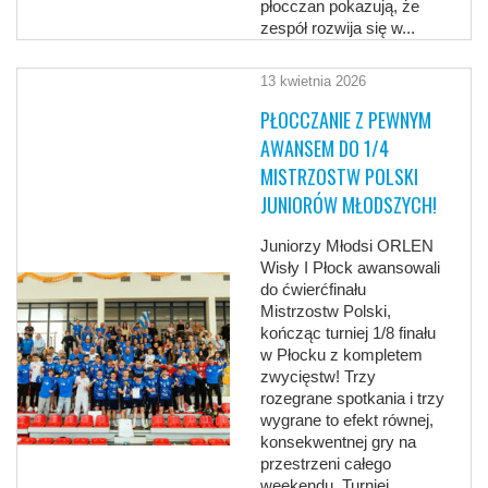
płocczan pokazują, że
zespół rozwija się w...
13 kwietnia 2026
PŁOCCZANIE Z PEWNYM
AWANSEM DO 1/4
MISTRZOSTW POLSKI
JUNIORÓW MŁODSZYCH!
Juniorzy Młodsi ORLEN
Wisły I Płock awansowali
do ćwierćfinału
Mistrzostw Polski,
kończąc turniej 1/8 finału
w Płocku z kompletem
zwycięstw! Trzy
rozegrane spotkania i trzy
wygrane to efekt równej,
konsekwentnej gry na
przestrzeni całego
weekendu. Turniej