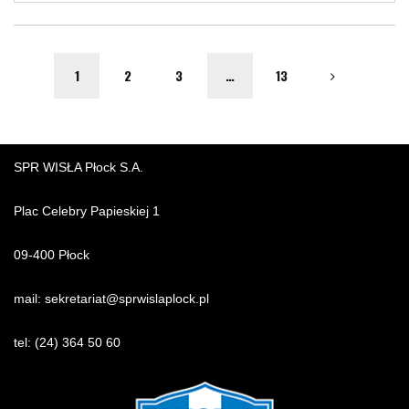
1
2
3
…
13
SPR WISŁA Płock S.A.
Plac Celebry Papieskiej 1
09-400 Płock
mail:
sekretariat@sprwislaplock.p
l
tel:
(24) 364 50 60