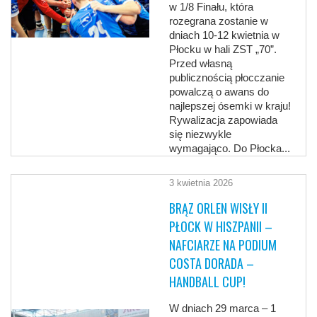
w 1/8 Finału, która
rozegrana zostanie w
dniach 10-12 kwietnia w
Płocku w hali ZST „70”.
Przed własną
publicznością płocczanie
powalczą o awans do
najlepszej ósemki w kraju!
Rywalizacja zapowiada
się niezwykle
wymagająco. Do Płocka...
3 kwietnia 2026
BRĄZ ORLEN WISŁY II
PŁOCK W HISZPANII –
NAFCIARZE NA PODIUM
COSTA DORADA –
HANDBALL CUP!
W dniach 29 marca – 1