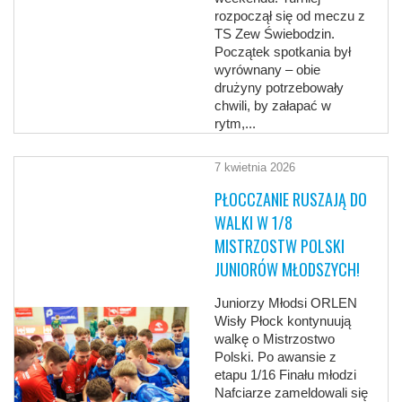
rozpoczął się od meczu z
TS Zew Świebodzin.
Początek spotkania był
wyrównany – obie
drużyny potrzebowały
chwili, by załapać w
rytm,...
7 kwietnia 2026
PŁOCCZANIE RUSZAJĄ DO
WALKI W 1/8
MISTRZOSTW POLSKI
JUNIORÓW MŁODSZYCH!
Juniorzy Młodsi ORLEN
Wisły Płock kontynuują
walkę o Mistrzostwo
Polski. Po awansie z
etapu 1/16 Finału młodzi
Nafciarze zameldowali się