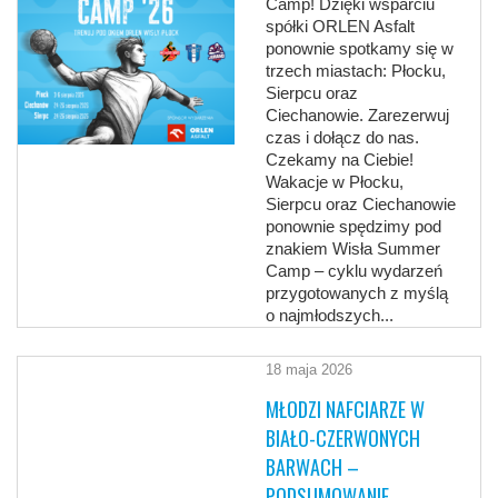
Camp! Dzięki wsparciu
spółki ORLEN Asfalt
ponownie spotkamy się w
trzech miastach: Płocku,
Sierpcu oraz
Ciechanowie. Zarezerwuj
czas i dołącz do nas.
Czekamy na Ciebie!
Wakacje w Płocku,
Sierpcu oraz Ciechanowie
ponownie spędzimy pod
znakiem Wisła Summer
Camp – cyklu wydarzeń
przygotowanych z myślą
o najmłodszych...
18 maja 2026
MŁODZI NAFCIARZE W
BIAŁO-CZERWONYCH
BARWACH –
PODSUMOWANIE