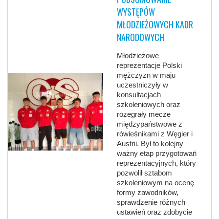
WYSTĘPÓW
MŁODZIEŻOWYCH KADR
NARODOWYCH
Młodzieżowe
reprezentacje Polski
mężczyzn w maju
uczestniczyły w
konsultacjach
szkoleniowych oraz
rozegrały mecze
międzypaństwowe z
rówieśnikami z Węgier i
Austrii. Był to kolejny
ważny etap przygotowań
reprezentacyjnych, który
pozwolił sztabom
szkoleniowym na ocenę
formy zawodników,
sprawdzenie różnych
ustawień oraz zdobycie