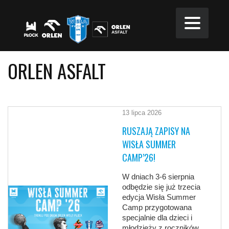
ORLEN ASFALT
13 lipca 2026
RUSZAJĄ ZAPISY NA
WISŁA SUMMER
CAMP’26!
W dniach 3-6 sierpnia
odbędzie się już trzecia
edycja Wisła Summer
Camp przygotowana
specjalnie dla dzieci i
młodzieży z roczników