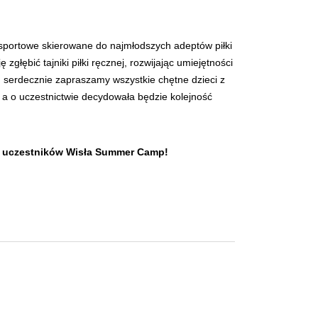
sportowe skierowane do najmłodszych adeptów piłki
głębić tajniki piłki ręcznej, rozwijając umiejętności
5, serdecznie zapraszamy wszystkie chętne dzieci z
 a o uczestnictwie decydowała będzie kolejność
na uczestników Wisła Summer Camp!