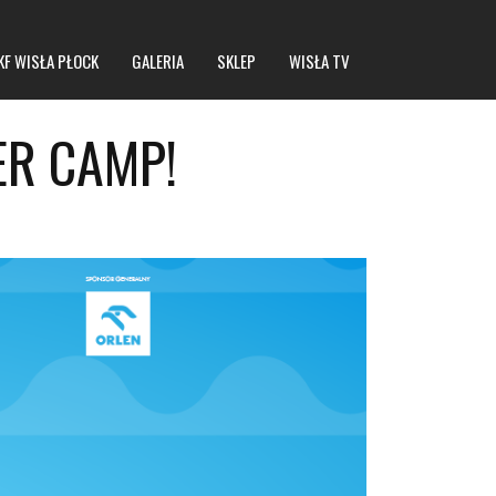
KF WISŁA PŁOCK
GALERIA
SKLEP
WISŁA TV
ER CAMP!