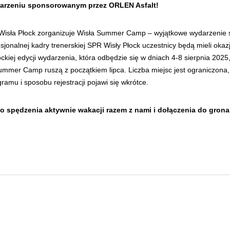
darzeniu sponsorowanym przez ORLEN Asfalt!
 Wisła Płock zorganizuje Wisła Summer Camp – wyjątkowe wydarzenie 
onalnej kadry trenerskiej SPR Wisły Płock uczestnicy będą mieli okazję z
ockiej edycji wydarzenia, która odbędzie się w dniach 4-8 sierpnia 202
mmer Camp ruszą z początkiem lipca. Liczba miejsc jest ograniczona,
mu i sposobu rejestracji pojawi się wkrótce.
do spędzenia aktywnie wakacji razem z nami i dołączenia do gro