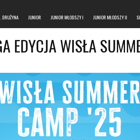
1. DRUŻYNA
JUNIOR
JUNIOR MŁODSZY I
JUNIOR MŁODSZY II
S
GA EDYCJA WISŁA SUMM