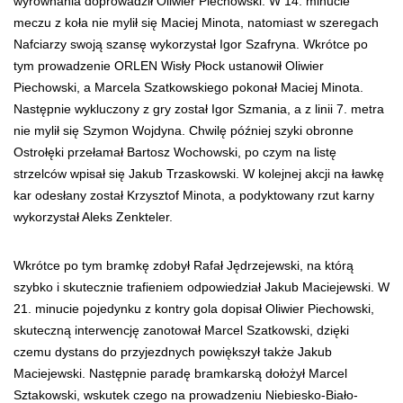
wyrównania doprowadził Oliwier Piechowski. W 14. minucie
meczu z koła nie mylił się Maciej Minota, natomiast w szeregach
Nafciarzy swoją szansę wykorzystał Igor Szafryna. Wkrótce po
tym prowadzenie ORLEN Wisły Płock ustanowił Oliwier
Piechowski, a Marcela Szatkowskiego pokonał Maciej Minota.
Następnie wykluczony z gry został Igor Szmania, a z linii 7. metra
nie mylił się Szymon Wojdyna. Chwilę później szyki obronne
Ostrołęki przełamał Bartosz Wochowski, po czym na listę
strzelców wpisał się Jakub Trzaskowski. W kolejnej akcji na ławkę
kar odesłany został Krzysztof Minota, a podyktowany rzut karny
wykorzystał Aleks Zenkteler.
Wkrótce po tym bramkę zdobył Rafał Jędrzejewski, na którą
szybko i skutecznie trafieniem odpowiedział Jakub Maciejewski. W
21. minucie pojedynku z kontry gola dopisał Oliwier Piechowski,
skuteczną interwencję zanotował Marcel Szatkowski, dzięki
czemu dystans do przyjezdnych powiększył także Jakub
Maciejewski. Następnie paradę bramkarską dołożył Marcel
Sztakowski, wskutek czego na prowadzeniu Niebiesko-Biało-