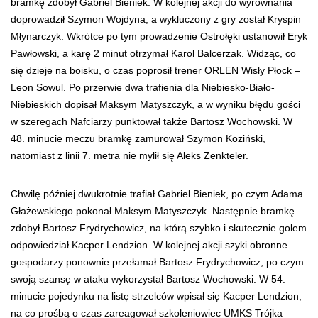
bramkę zdobył Gabriel Bieniek. W kolejnej akcji do wyrównania
doprowadził Szymon Wojdyna, a wykluczony z gry został Kryspin
Młynarczyk. Wkrótce po tym prowadzenie Ostrołęki ustanowił Eryk
Pawłowski, a karę 2 minut otrzymał Karol Balcerzak. Widząc, co
się dzieje na boisku, o czas poprosił trener ORLEN Wisły Płock –
Leon Sowul. Po przerwie dwa trafienia dla Niebiesko-Biało-
Niebieskich dopisał Maksym Matyszczyk, a w wyniku błędu gości
w szeregach Nafciarzy punktował także Bartosz Wochowski. W
48. minucie meczu bramkę zamurował Szymon Koziński,
natomiast z linii 7. metra nie mylił się Aleks Zenkteler.
Chwilę później dwukrotnie trafiał Gabriel Bieniek, po czym Adama
Głażewskiego pokonał Maksym Matyszczyk. Następnie bramkę
zdobył Bartosz Frydrychowicz, na którą szybko i skutecznie golem
odpowiedział Kacper Lendzion. W kolejnej akcji szyki obronne
gospodarzy ponownie przełamał Bartosz Frydrychowicz, po czym
swoją szansę w ataku wykorzystał Bartosz Wochowski. W 54.
minucie pojedynku na listę strzelców wpisał się Kacper Lendzion,
na co prośbą o czas zareagował szkoleniowiec UMKS Trójka