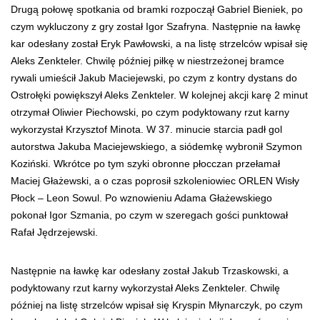
Drugą połowę spotkania od bramki rozpoczął Gabriel Bieniek, po
czym wykluczony z gry został Igor Szafryna. Następnie na ławkę
kar odesłany został Eryk Pawłowski, a na listę strzelców wpisał się
Aleks Zenkteler. Chwilę później piłkę w niestrzeżonej bramce
rywali umieścił Jakub Maciejewski, po czym z kontry dystans do
Ostrołęki powiększył Aleks Zenkteler. W kolejnej akcji karę 2 minut
otrzymał Oliwier Piechowski, po czym podyktowany rzut karny
wykorzystał Krzysztof Minota. W 37. minucie starcia padł gol
autorstwa Jakuba Maciejewskiego, a siódemkę wybronił Szymon
Koziński. Wkrótce po tym szyki obronne płocczan przełamał
Maciej Głażewski, a o czas poprosił szkoleniowiec ORLEN Wisły
Płock – Leon Sowul. Po wznowieniu Adama Głażewskiego
pokonał Igor Szmania, po czym w szeregach gości punktował
Rafał Jędrzejewski.
Następnie na ławkę kar odesłany został Jakub Trzaskowski, a
podyktowany rzut karny wykorzystał Aleks Zenkteler. Chwilę
później na listę strzelców wpisał się Kryspin Młynarczyk, po czym