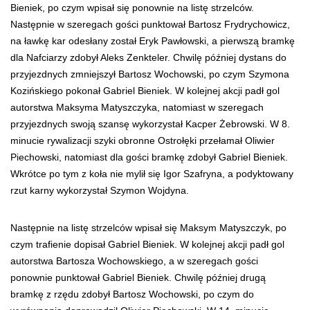
Bieniek, po czym wpisał się ponownie na listę strzelców.
Następnie w szeregach gości punktował Bartosz Frydrychowicz,
na ławkę kar odesłany został Eryk Pawłowski, a pierwszą bramkę
dla Nafciarzy zdobył Aleks Zenkteler. Chwilę później dystans do
przyjezdnych zmniejszył Bartosz Wochowski, po czym Szymona
Kozińskiego pokonał Gabriel Bieniek. W kolejnej akcji padł gol
autorstwa Maksyma Matyszczyka, natomiast w szeregach
przyjezdnych swoją szansę wykorzystał Kacper Żebrowski. W 8.
minucie rywalizacji szyki obronne Ostrołęki przełamał Oliwier
Piechowski, natomiast dla gości bramkę zdobył Gabriel Bieniek.
Wkrótce po tym z koła nie mylił się Igor Szafryna, a podyktowany
rzut karny wykorzystał Szymon Wojdyna.
Następnie na listę strzelców wpisał się Maksym Matyszczyk, po
czym trafienie dopisał Gabriel Bieniek. W kolejnej akcji padł gol
autorstwa Bartosza Wochowskiego, a w szeregach gości
ponownie punktował Gabriel Bieniek. Chwilę później drugą
bramkę z rzędu zdobył Bartosz Wochowski, po czym do