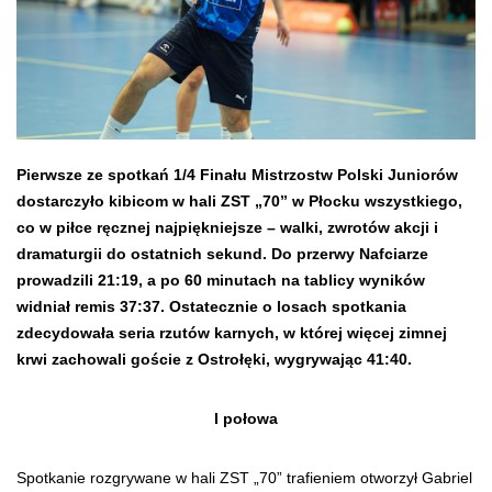
Pierwsze ze spotkań 1/4 Finału Mistrzostw Polski Juniorów
dostarczyło kibicom w hali ZST „70” w Płocku wszystkiego,
co w piłce ręcznej najpiękniejsze – walki, zwrotów akcji i
dramaturgii do ostatnich sekund. Do przerwy Nafciarze
prowadzili 21:19, a po 60 minutach na tablicy wyników
widniał remis 37:37. Ostatecznie o losach spotkania
zdecydowała seria rzutów karnych, w której więcej zimnej
krwi zachowali goście z Ostrołęki, wygrywając 41:40.
I połowa
Spotkanie rozgrywane w hali ZST „70” trafieniem otworzył Gabriel