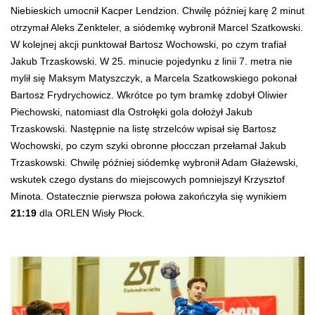
Niebieskich umocnił Kacper Lendzion. Chwilę później karę 2 minut
otrzymał Aleks Zenkteler, a siódemkę wybronił Marcel Szatkowski.
W kolejnej akcji punktował Bartosz Wochowski, po czym trafiał
Jakub Trzaskowski. W 25. minucie pojedynku z linii 7. metra nie
mylił się Maksym Matyszczyk, a Marcela Szatkowskiego pokonał
Bartosz Frydrychowicz. Wkrótce po tym bramkę zdobył Oliwier
Piechowski, natomiast dla Ostrołęki gola dołożył Jakub
Trzaskowski. Następnie na listę strzelców wpisał się Bartosz
Wochowski, po czym szyki obronne płocczan przełamał Jakub
Trzaskowski. Chwilę później siódemkę wybronił Adam Głażewski,
wskutek czego dystans do miejscowych pomniejszył Krzysztof
Minota. Ostatecznie pierwsza połowa zakończyła się wynikiem
21:19
dla ORLEN Wisły Płock.