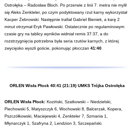
Ostrołęka – Radosław Bloch. Po przerwie z linii 7. metra nie mylił
się Aleks Zenkteler, po czym podyktowany rzut karny wykorzystał
Kacper Żebrowski. Następnie trafiał Gabriel Bieniek, a karę 2
minut otrzymał Eryk Pawłowski. Ostatecznie po regulaminowym
czasie gry na tablicy wyników widniał remis 37:37, a do
rozstrzygnięcia potrzebna była seria rzutów karnych, z której
zwycięsko wyszli goście, pokonując płocczan
41:40
.
ORLEN Wisła Płock 40:41 (21:19) UMKS Trójka Ostrołęka
ORLEN Wisła Płock:
Koziński, Szatkowski – Niedzielski,
Piechowski 5, Matyszczyk 6, Wochowski 8, Balcerzak, Kopera,
Pszczółkowski, Maciejewski 4, Zenkteler 7, Szmania 1,
Młynarczyk 1, Szafryna 2, Lendzion 3, Szczepański.