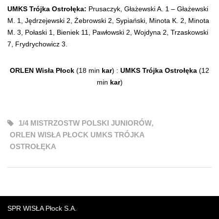
UMKS Trójka Ostrołęka:
Prusaczyk, Głażewski A. 1 – Głażewski
M. 1, Jędrzejewski 2, Żebrowski 2, Sypiański, Minota K. 2, Minota
M. 3, Połaski 1, Bieniek 11, Pawłowski 2, Wojdyna 2, Trzaskowski
7, Frydrychowicz 3.
ORLEN Wisła Płock
(18 min
kar
) :
UMKS Trójka Ostrołęka
(12
min
kar
)
1/4 MISTRZOSTW POLSKI JUNIORÓW
,
ORLEN WISŁA PŁOCK UMKS TRÓJKA
OSTROŁĘKA
SPR WISŁA Płock S.A.