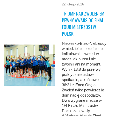
22 lutego 2026
TRIUMF NAD ZWOLENIEM I
PEWNY AWANS DO FINAL
FOUR MISTRZOSTW
POLSKI!
Niebiesko-Biało-Niebiescy
w niedzielnie południe nie
kalkulowali – weszli w
mecz jak burza i nie
zwolnili ani na moment.
Wynik 18:8 do przerwy
praktycznie ustawił
spotkanie, a końcowe
36:21 z Eneą Orlęta
Zwoleń tylko potwierdziło
dominację gospodarzy.
Dwa wygrane mecze w
1/4 Finału Mistrzostw
Polski zapewniły
Wiślakom bilet do Final