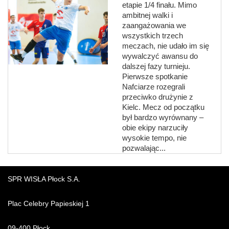
etapie 1/4 finału. Mimo
ambitnej walki i
zaangażowania we
wszystkich trzech
meczach, nie udało im się
wywalczyć awansu do
dalszej fazy turnieju.
Pierwsze spotkanie
Nafciarze rozegrali
przeciwko drużynie z
Kielc. Mecz od początku
był bardzo wyrównany –
obie ekipy narzuciły
wysokie tempo, nie
pozwalając...
SPR WISŁA Płock S.A.
Plac Celebry Papieskiej 1
09-400 Płock