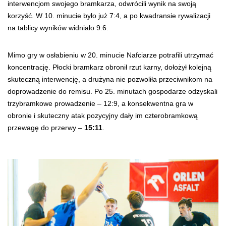
interwencjom swojego bramkarza, odwrócili wynik na swoją
korzyść. W 10. minucie było już 7:4, a po kwadransie rywalizacji
na tablicy wyników widniało 9:6.
Mimo gry w osłabieniu w 20. minucie Nafciarze potrafili utrzymać
koncentrację. Płocki bramkarz obronił rzut karny, dołożył kolejną
skuteczną interwencję, a drużyna nie pozwoliła przeciwnikom na
doprowadzenie do remisu. Po 25. minutach gospodarze odzyskali
trzybramkowe prowadzenie – 12:9, a konsekwentna gra w
obronie i skuteczny atak pozycyjny dały im czterobramkową
przewagę do przerwy –
15:11
.