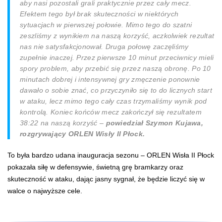
aby nasi pozostali grali praktycznie przez cały mecz.
Efektem tego był brak skuteczności w niektórych
sytuacjach w pierwszej połowie. Mimo tego do szatni
zeszliśmy z wynikiem na naszą korzyść, aczkolwiek rezultat
nas nie satysfakcjonował. Druga połowę zaczęliśmy
zupełnie inaczej. Przez pierwsze 10 minut przeciwnicy mieli
spory problem, aby przebić się przez naszą obronę. Po 10
minutach dobrej i intensywnej gry zmęczenie ponownie
dawało o sobie znać, co przyczyniło się to do licznych start
w ataku, lecz mimo tego cały czas trzymaliśmy wynik pod
kontrolą. Koniec końców mecz zakończył się rezultatem
38:22 na naszą korzyść –
powiedział Szymon Kujawa,
rozgrywający ORLEN Wisły II Płock.
To była bardzo udana inauguracja sezonu – ORLEN Wisła II Płock
pokazała siłę w defensywie, świetną grę bramkarzy oraz
skuteczność w ataku, dając jasny sygnał, że będzie liczyć się w
walce o najwyższe cele.