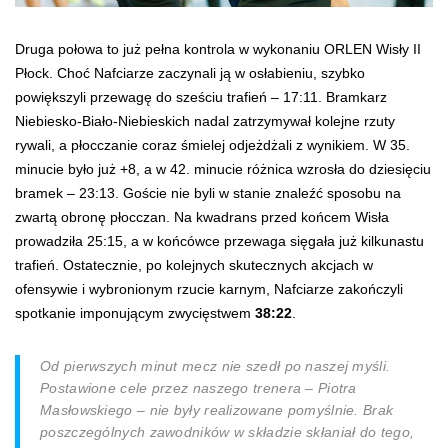
Druga połowa to już pełna kontrola w wykonaniu ORLEN Wisły II
Płock. Choć Nafciarze zaczynali ją w osłabieniu, szybko
powiększyli przewagę do sześciu trafień – 17:11. Bramkarz
Niebiesko-Biało-Niebieskich nadal zatrzymywał kolejne rzuty
rywali, a płocczanie coraz śmielej odjeżdżali z wynikiem. W 35.
minucie było już +8, a w 42. minucie różnica wzrosła do dziesięciu
bramek – 23:13. Goście nie byli w stanie znaleźć sposobu na
zwartą obronę płocczan. Na kwadrans przed końcem Wisła
prowadziła 25:15, a w końcówce przewaga sięgała już kilkunastu
trafień. Ostatecznie, po kolejnych skutecznych akcjach w
ofensywie i wybronionym rzucie karnym, Nafciarze zakończyli
spotkanie imponującym zwycięstwem
38:22
.
Od pierwszych minut mecz nie szedł po naszej myśli.
Postawione cele przez naszego trenera – Piotra
Masłowskiego – nie były realizowane pomyślnie. Brak
poszczególnych zawodników w składzie skłaniał do tego,