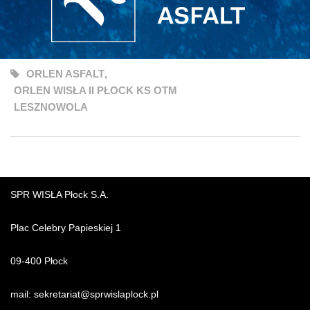
ORLEN ASFALT
,
ORLEN WISŁA II PŁOCK KS OTM
LESZNOWOLA
SPR WISŁA Płock S.A.
Plac Celebry Papieskiej 1
09-400 Płock
mail:
sekretariat@sprwislaplock.p
l