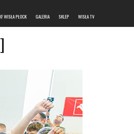
KF WISŁA PŁOCK
GALERIA
SKLEP
WISŁA TV
]