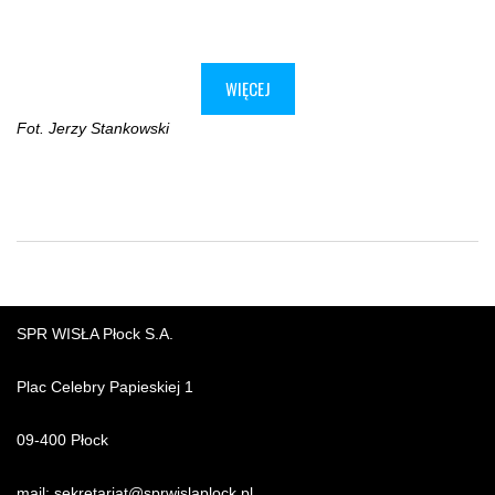
WIĘCEJ
Fot. Jerzy Stankowski
SPR WISŁA Płock S.A.
Plac Celebry Papieskiej 1
09-400 Płock
mail:
sekretariat@sprwislaplock.p
l