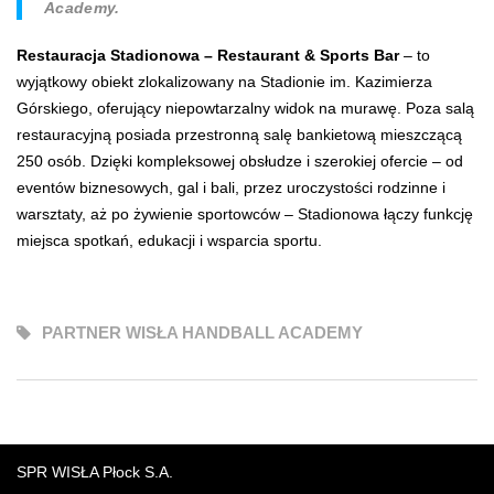
Academy.
Restauracja Stadionowa – Restaurant & Sports Bar
– to
wyjątkowy obiekt zlokalizowany na Stadionie im. Kazimierza
Górskiego, oferujący niepowtarzalny widok na murawę. Poza salą
restauracyjną posiada przestronną salę bankietową mieszczącą
250 osób. Dzięki kompleksowej obsłudze i szerokiej ofercie – od
eventów biznesowych, gal i bali, przez uroczystości rodzinne i
warsztaty, aż po żywienie sportowców – Stadionowa łączy funkcję
miejsca spotkań, edukacji i wsparcia sportu.
PARTNER WISŁA HANDBALL ACADEMY
SPR WISŁA Płock S.A.