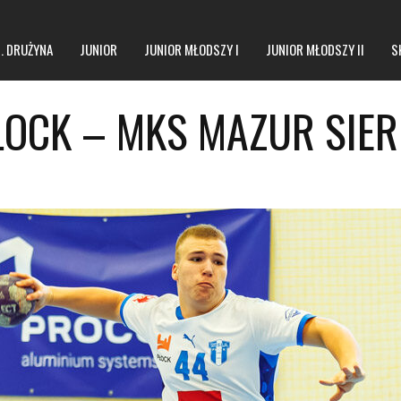
1. DRUŻYNA
JUNIOR
JUNIOR MŁODSZY I
JUNIOR MŁODSZY II
S
PŁOCK – MKS MAZUR SIER