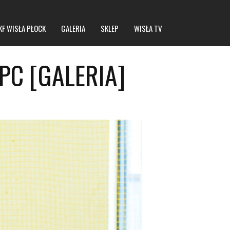
KF WISŁA PŁOCK
GALERIA
SKLEP
WISŁA TV
PC [GALERIA]