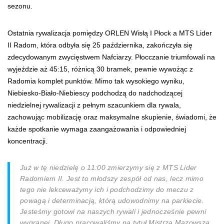
sezonu.
Ostatnia rywalizacja pomiędzy ORLEN Wisłą I Płock a MTS Lider
II Radom, która odbyła się 25 października, zakończyła się
zdecydowanym zwycięstwem Nafciarzy. Płocczanie triumfowali na
wyjeździe aż 45:15, różnicą 30 bramek, pewnie wywożąc z
Radomia komplet punktów. Mimo tak wysokiego wyniku,
Niebiesko-Biało-Niebiescy podchodzą do nadchodzącej
niedzielnej rywalizacji z pełnym szacunkiem dla rywala,
zachowując mobilizację oraz maksymalne skupienie, świadomi, że
każde spotkanie wymaga zaangażowania i odpowiedniej
koncentracji.
Już w tę niedzielę o 11:00 zmierzymy się z
MTS
Lider
Radomiem II. Jest to młodszy zespół od nas, lecz mimo
tego nie lekceważymy ich i podchodzimy do meczu z
powagą i determinacją, którą udowodnimy na parkiecie.
Jesteśmy gotowi na naszych rywali i jednocześnie pewni
wygranej. Długo pracowaliśmy na tytuł Mistrza Mazowsza,