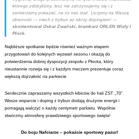
którego zdobyliśmy, lecz nie zatrzymujemy się i z
zamierzamy pokazać, na co nas stać. Liczymy na Waszą
obecność — niech z trybun aż iskrzy dopingiem! —
skomentował Oskar Zwański, bramkarz ORLEN Wisły I
Płock.
Najbliższe spotkanie będzie również ważnym etapem
przygotowań do kolejnych wyzwań sezonu i okazją do
potwierdzenia dobrej dyspozycji zespołu z Płocka, który
nieustannie rozwija się i z każdym meczem prezentuje coraz
większą dojrzałość na parkiecie.
Serdecznie zapraszamy wszystkich kibiców do hali ZST „70”.
Wasze wsparcie i doping z trybun dodają drużynie energii i
pomagają walczyć o każdy centymetr parkietu. Wspólnie
stwórzmy atmosferę prawdziwego sportowego święta!
Do boju Nafciarze – pokażcie sportowy pazur!