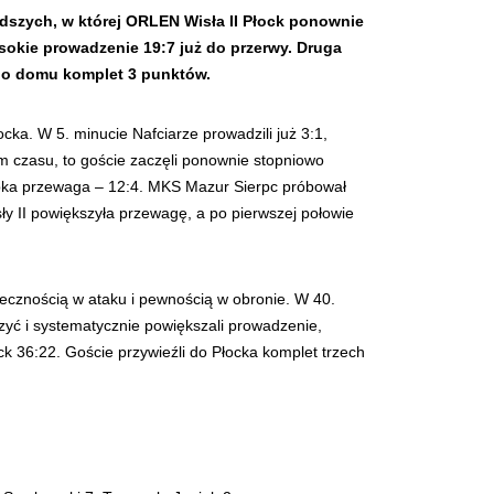
odszych, w której ORLEN Wisła II Płock ponownie
sokie prowadzenie 19:7 już do przerwy. Druga
 do domu komplet 3 punktów.
cka. W 5. minucie Nafciarze prowadzili już 3:1,
em czasu, to goście zaczęli ponownie stopniowo
zybka przewaga – 12:4. MKS Mazur Sierpc próbował
sły II powiększyła przewagę, a po pierwszej połowie
tecznością w ataku i pewnością w obronie. W 40.
czyć i systematycznie powiększali prowadzenie,
 36:22. Goście przywieźli do Płocka komplet trzech