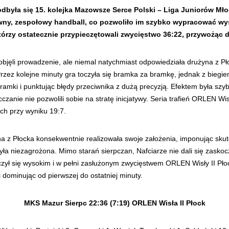
dbyła się 15. kolejka Mazowsze Serce Polski – Liga Juniorów Mł
owny, zespołowy handball, co pozwoliło im szybko wypracować wy
tórzy ostatecznie przypieczętowali zwycięstwo 36:22, przywożąc
objęli prowadzenie, ale niemal natychmiast odpowiedziała drużyna z Pło
 Przez kolejne minuty gra toczyła się bramka za bramkę, jednak z biegi
ramki i punktując błędy przeciwnika z dużą precyzją. Efektem była s
zanie nie pozwolili sobie na stratę inicjatywy. Seria trafień ORLEN Wi
ach przy wyniku 19:7.
yna z Płocka konsekwentnie realizowała swoje założenia, imponując sku
yła niezagrożona. Mimo starań sierpczan, Nafciarze nie dali się zasko
ył się wysokim i w pełni zasłużonym zwycięstwem ORLEN Wisły II Płock
dominując od pierwszej do ostatniej minuty.
MKS Mazur Sierpc 22:36 (7:19) ORLEN Wisła II Płock