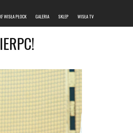
KF WISŁA PŁOCK
GALERIA
SKLEP
WISŁA TV
IERPC!