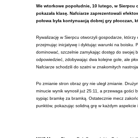
We wtorkowe popołudnie, 10 lutego, w Sierpcu o
pokazała klasę. Nafciarze zaprezentowali efekt
połowa była kontynuacją dobrej gry płocczan, k
Rywalizację w Sierpcu otworzyli gospodarze, którzy 
przejmując inicjatywę i dyktując warunki na boisku.
dominować, szczelnie zamykając dostęp do swojej b
odpowiedzieć, zdobywając dwa kolejne gole, ale płocc
Nafciarze schodzili do szatni w znakomitych nastroj
Po zmianie stron obraz gry nie uległ zmianie. Druż
minucie wynik wynosił już 25:11, a przewaga gości b
sypiąc bramkę za bramką. Ostatecznie mecz zakończ
punktów, pokazując solidną grę w każdym aspekcie i 