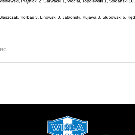
iśniewski, Prątnicki 2 Garwacki 1, Wocial, Topolewski 1, Sołdański 10
łaszczak, Korbas 3, Linowski 3, Jabłoński, Kujawa 3, Ślubowski 6, Kędz
PRC