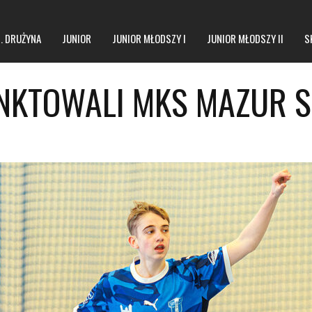
1. DRUŻYNA
JUNIOR
JUNIOR MŁODSZY I
JUNIOR MŁODSZY II
S
NKTOWALI MKS MAZUR S