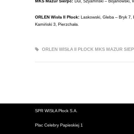
MKS Mazur Sierpc:
Dul, Szyamński – Bojanowski, W
ORLEN Wisła II Płock:
Laskowski, Gleba – Bryk 7, B
Kamiński 3, Pierzchała.
ORLEN WISŁA II PŁOCK MKS MAZUR SIE
SPR WISŁA Płock S.A.
Plac Celebry Papieskiej 1