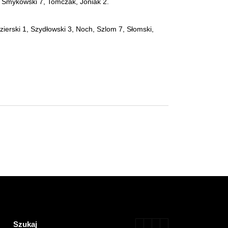
, Smykowski 7, Tomczak, Joniak 2.
ierski 1, Szydłowski 3, Noch, Szlom 7, Słomski,
Szukaj