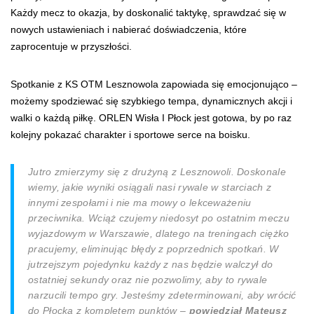
Każdy mecz to okazja, by doskonalić taktykę, sprawdzać się w
nowych ustawieniach i nabierać doświadczenia, które
zaprocentuje w przyszłości.
Spotkanie z KS OTM Lesznowola zapowiada się emocjonująco –
możemy spodziewać się szybkiego tempa, dynamicznych akcji i
walki o każdą piłkę. ORLEN Wisła I Płock jest gotowa, by po raz
kolejny pokazać charakter i sportowe serce na boisku.
Jutro zmierzymy się z drużyną z Lesznowoli. Doskonale
wiemy, jakie wyniki osiągali nasi rywale w starciach z
innymi zespołami i nie ma mowy o lekceważeniu
przeciwnika. Wciąż czujemy niedosyt po ostatnim meczu
wyjazdowym w Warszawie, dlatego na treningach ciężko
pracujemy, eliminując błędy z poprzednich spotkań. W
jutrzejszym pojedynku każdy z nas będzie walczył do
ostatniej sekundy oraz nie pozwolimy, aby to rywale
narzucili tempo gry. Jesteśmy zdeterminowani, aby wrócić
do Płocka z kompletem punktów –
powiedział Mateusz