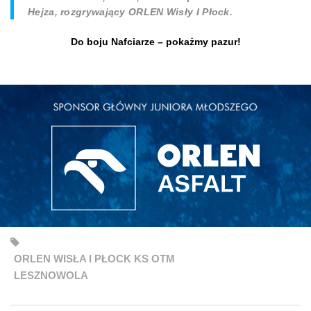
Hejza, rozgrywający ORLEN Wisły I Płock.
Do boju Nafciarze – pokażmy pazur!
ORLEN WISŁA I PŁOCK KS OTM
LESZNOWOLA