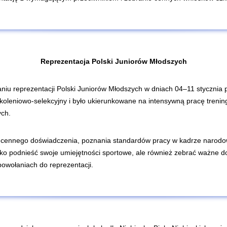
Reprezentacja Polski
Junior
ów Młodszych
iu reprezentacji Polski Juniorów Młodszych w dniach 04–11 stycznia 
koleniowo-selekcyjny i było ukierunkowane na intensywną pracę trenin
ch.
cia cennego doświadczenia, poznania standardów pracy w kadrze narodow
tylko podnieść swoje umiejętności sportowe, ale również zebrać ważne 
powołaniach do reprezentacji.