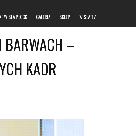
KF WISŁA PŁOCK
GALERIA
SKLEP
WISŁA TV
H BARWACH –
YCH KADR