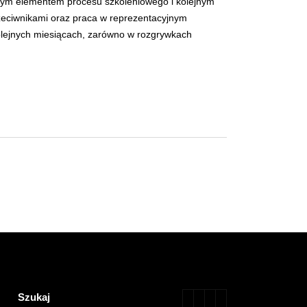
żnym elementem procesu szkoleniowego i kolejnym
zeciwnikami oraz praca w reprezentacyjnym
olejnych miesiącach, zarówno w rozgrywkach
Szukaj