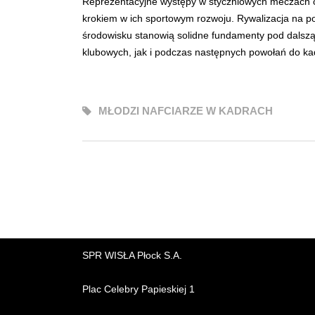
Reprezentacyjne występy w styczniowych meczach o
krokiem w ich sportowym rozwoju. Rywalizacja na 
środowisku stanowią solidne fundamenty pod dalsz
klubowych, jak i podczas następnych powołań do k
MŁODZI NAFCIARZE W KADRACH
SPR WISŁA Płock S.A.
Plac Celebry Papieskiej 1