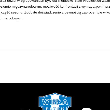
raz udział w zgrupowaniach były dla Niebiesko-Biało-Niebieskich wa
poziomie międzynarodowym, możliwość konfrontacji z wymagającymi pr
ą część sezonu. Zdobyte doświadczenie z pewnością zaprocentuje w k
adr narodowych.