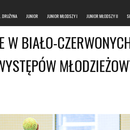
1. DRUŻYNA
JUNIOR
JUNIOR MŁODSZY I
JUNIOR MŁODSZY II
S
ZE W BIAŁO-CZERWONYC
WYSTĘPÓW MŁODZIEŻOW