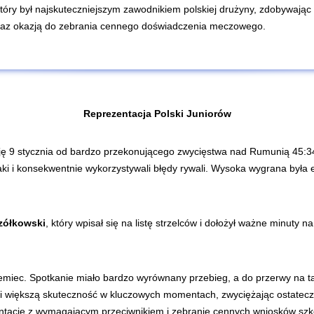
który był najskuteczniejszym zawodnikiem polskiej drużyny, zdobywaj
az okazją do zebrania cennego doświadczenia meczowego.
Reprezentacja Polski Juniorów
ję 9 stycznia od bardzo przekonującego zwycięstwa nad Rumunią 45:34 
aki i konsekwentnie wykorzystywali błędy rywali. Wysoka wygrana była
zółkowski
, który wpisał się na listę strzelców i dołożył ważne minuty
Niemiec. Spotkanie miało bardzo wyrównany przebieg, a do przerwy na ta
 i większą skuteczność w kluczowych momentach, zwyciężając ostateczn
ontację z wymagającym przeciwnikiem i zebranie cennych wniosków szk