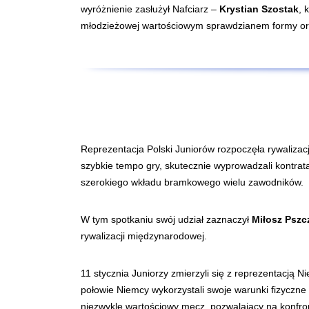
wyróżnienie zasłużył Nafciarz –
Krystian Szostak
, 
młodzieżowej wartościowym sprawdzianem formy or
Reprezentacja Polski Juniorów rozpoczęła rywalizac
szybkie tempo gry, skutecznie wyprowadzali kontrat
szerokiego wkładu bramkowego wielu zawodników.
W tym spotkaniu swój udział zaznaczył
Miłosz Pszc
rywalizacji międzynarodowej.
11 stycznia Juniorzy zmierzyli się z reprezentacją 
połowie Niemcy wykorzystali swoje warunki fizyczne
niezwykle wartościowy mecz, pozwalający na konfr