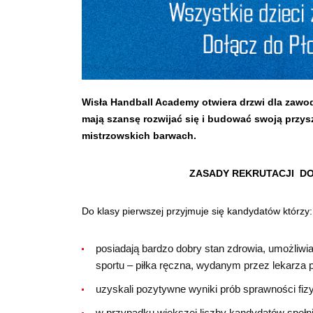
Wisła Handball Academy otwiera drzwi dla zawodn
mają szansę rozwijać się i budować swoją przys
mistrzowskich barwach.
ZASADY REKRUTACJI
DO
Do klasy pierwszej przyjmuje się kandydatów którzy:
posiadają bardzo dobry stan zdrowia, umożliwi
sportu – piłka ręczna, wydanym przez lekarza 
uzyskali pozytywne wyniki prób sprawności fiz
w przypadku większej liczby kandydatów spełni