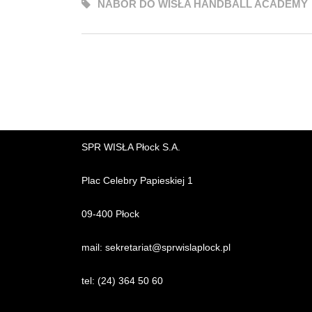
NABÓR DO WISŁA HANDBALL ACADEMY
SPR WISŁA Płock S.A.
Plac Celebry Papieskiej 1
09-400 Płock
mail:
sekretariat@sprwislaplock.p
l
tel:
(24) 364 50 60