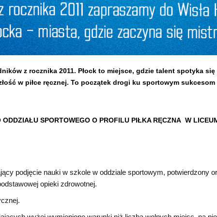
ików z rocznika 2011. Płock to miejsce, gdzie talent spotyka się
złość w piłce ręcznej. To początek drogi ku sportowym sukcesom 
 ODDZIAŁU SPORTOWEGO O PROFILU PIŁKA RĘCZNA
W LICEU
ający podjęcie nauki w szkole w oddziale sportowym, potwierdzony o
podstawowej opieki zdrowotnej.
ycznej.
ających wyżej wymienione warunki niż liczba wolnych miejsc, na pi