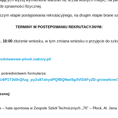
ób sprawności fizycznej.
ym etapie postępowania rekrutacyjnego, na drugim etapie brane są 
TERMINY W POSTEPOWANIU REKRUTACYJNYM:
. 16:00
złożenie wniosku, w tym zmiana wniosku o przyjęcie do szk
podstawowe-plock.nabory.pl/
a pośrednictwem formularza:
dPKr6P1T3t0hQfug_py2s87ahydPQfBQNwt5gXVl3AFy2D-g/viewfor
cznej:
– hala sportowa w Zespole Szkół Technicznych „70” – Płock, Al. Jana K