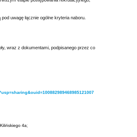
pod uwagę łącznie ogólne kryteria naboru.
oły, wraz z dokumentami, podpisanego przez co
m?usp=sharing&ouid=100882989468985121007
ilińskiego 4a;