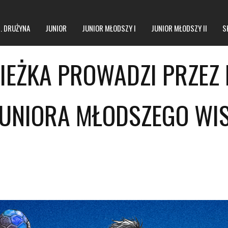
1. DRUŻYNA
JUNIOR
JUNIOR MŁODSZY I
JUNIOR MŁODSZY II
S
IEŻKA PROWADZI PRZEZ
JUNIORA MŁODSZEGO WI