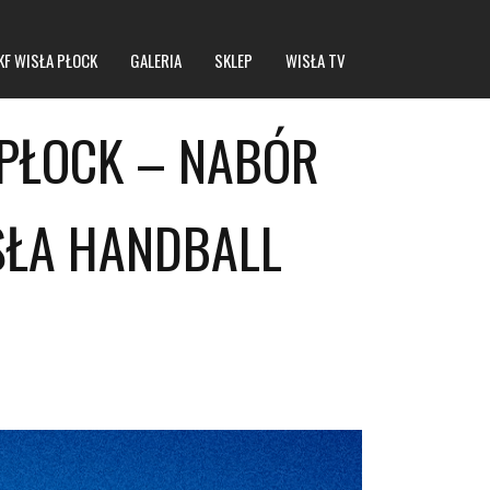
KF WISŁA PŁOCK
GALERIA
SKLEP
WISŁA TV
 PŁOCK – NABÓR
SŁA HANDBALL