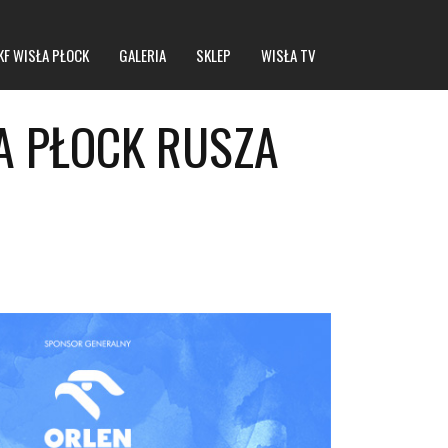
KF WISŁA PŁOCK
GALERIA
SKLEP
WISŁA TV
A PŁOCK RUSZA