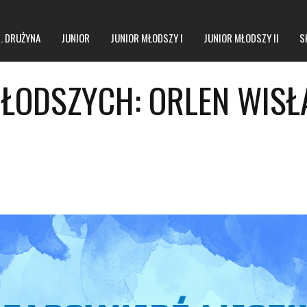
1. DRUŻYNA
JUNIOR
JUNIOR MŁODSZY I
JUNIOR MŁODSZY II
S
ŁODSZYCH: ORLEN WISŁ