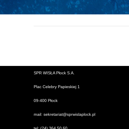
SPR WISŁA Płock S.A.
Plac Celebry Papieskiej 1
09-400 Płock
mail:
sekretariat@sprwislaplock.p
l
tel:
(24) 364 50 60