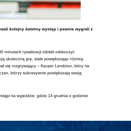
ali kolejny świetny występ i pewnie wygrali z
 minutach rywalizacji zdołali odskoczyć
oją skuteczną grę, stale powiększając różnicę
ł się rozgrywający – Kacper Lendzion, który na
cczan, którzy sukcesywnie powiększają swoją
ąpi na wyjeździe, gdzie 14 grudnia o godzinie