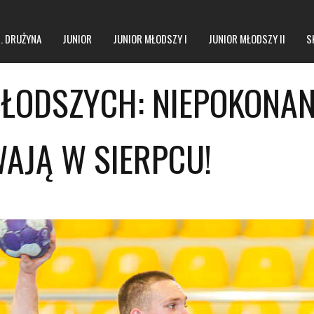
1. DRUŻYNA
JUNIOR
JUNIOR MŁODSZY I
JUNIOR MŁODSZY II
S
ŁODSZYCH: NIEPOKONAN
JĄ W SIERPCU!