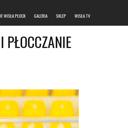
KF WISŁA PŁOCK
GALERIA
SKLEP
WISŁA TV
I PŁOCCZANIE