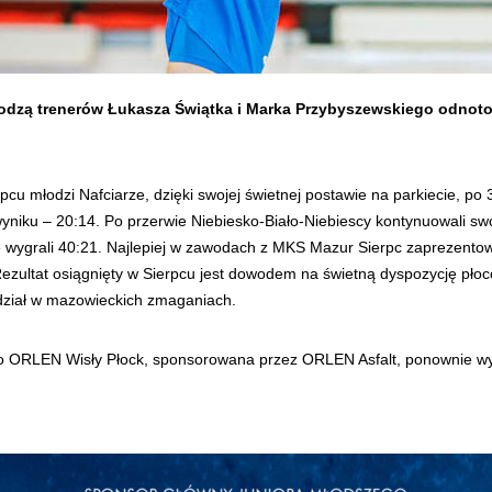
odzą trenerów Łukasza Świątka i Marka Przybyszewskiego odnotow
młodzi Nafciarze, dzięki swojej świetnej postawie na parkiecie, po 30
y wyniku – 20:14. Po przerwie Niebiesko-Biało-Niebiescy kontynuowali sw
 wygrali 40:21. Najlepiej w zawodach z MKS Mazur Sierpc zaprezentowa
 Rezultat osiągnięty w Sierpcu jest dowodem na świetną dyspozycję pło
dział w mazowieckich zmaganiach.
ORLEN Wisły Płock, sponsorowana przez ORLEN Asfalt, ponownie wyst