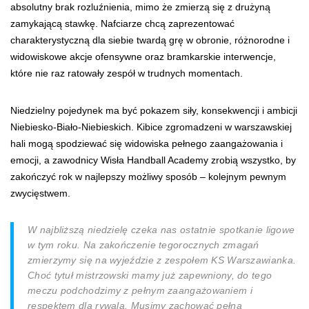
absolutny brak rozluźnienia, mimo że zmierzą się z drużyną
zamykającą stawkę. Nafciarze chcą zaprezentować
charakterystyczną dla siebie twardą grę w obronie, różnorodne i
widowiskowe akcje ofensywne oraz bramkarskie interwencje,
które nie raz ratowały zespół w trudnych momentach.
Niedzielny pojedynek ma być pokazem siły, konsekwencji i ambicji
Niebiesko-Biało-Niebieskich. Kibice zgromadzeni w warszawskiej
hali mogą spodziewać się widowiska pełnego zaangażowania i
emocji, a zawodnicy Wisła Handball Academy zrobią wszystko, by
zakończyć rok w najlepszy możliwy sposób – kolejnym pewnym
zwycięstwem.
W najbliższą niedzielę czeka nas ostatnie spotkanie ligowe
w tym roku. Na zakończenie tegorocznych zmagań
zmierzymy się na wyjeździe z zespołem KS Warszawianka.
Choć tytuł mistrzowski mamy już zapewniony, do tego
meczu podchodzimy z pełnym zaangażowaniem i
respektem dla rywala. Musimy zachować pełną