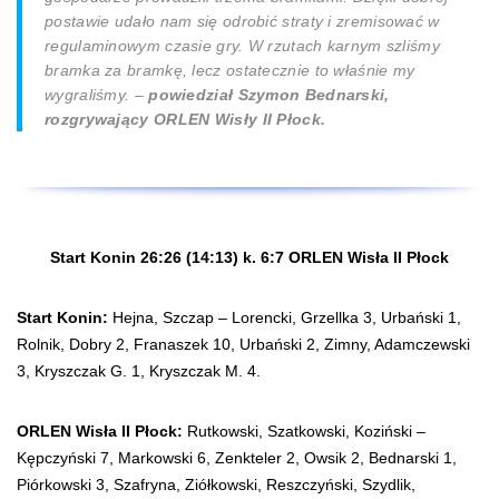
postawie udało nam się odrobić straty i zremisować w
regulaminowym czasie gry. W rzutach karnym szliśmy
bramka za bramkę, lecz ostatecznie to właśnie my
wygraliśmy. –
powiedział Szymon Bednarski,
rozgrywający ORLEN Wisły II Płock.
Start Konin 26:26 (14:13) k. 6:7 ORLEN Wisła II Płock
Start Konin:
Hejna, Szczap – Lorencki, Grzellka 3, Urbański 1,
Rolnik, Dobry 2, Franaszek 10, Urbański 2, Zimny, Adamczewski
3, Kryszczak G. 1, Kryszczak M. 4.
ORLEN Wisła II Płock:
Rutkowski, Szatkowski, Koziński –
Kępczyński 7, Markowski 6, Zenkteler 2, Owsik 2, Bednarski 1,
Piórkowski 3, Szafryna, Ziółkowski, Reszczyński, Szydlik,