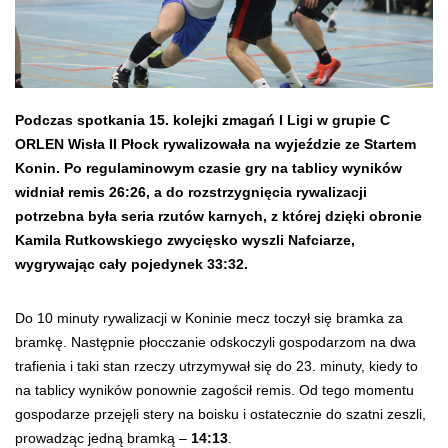
Podczas spotkania 15. kolejki zmagań I Ligi w grupie C
ORLEN Wisła II Płock rywalizowała na wyjeździe ze Startem
Konin. Po regulaminowym czasie gry na tablicy wyników
widniał remis 26:26, a do rozstrzygnięcia rywalizacji
potrzebna była seria rzutów karnych, z której dzięki obronie
Kamila Rutkowskiego zwycięsko wyszli Nafciarze,
wygrywając cały pojedynek 33:32.
Do 10 minuty rywalizacji w Koninie mecz toczył się bramka za
bramkę. Następnie płocczanie odskoczyli gospodarzom na dwa
trafienia i taki stan rzeczy utrzymywał się do 23. minuty, kiedy to
na tablicy wyników ponownie zagościł remis. Od tego momentu
gospodarze przejęli stery na boisku i ostatecznie do szatni zeszli,
prowadząc jedną bramką –
14:13
.