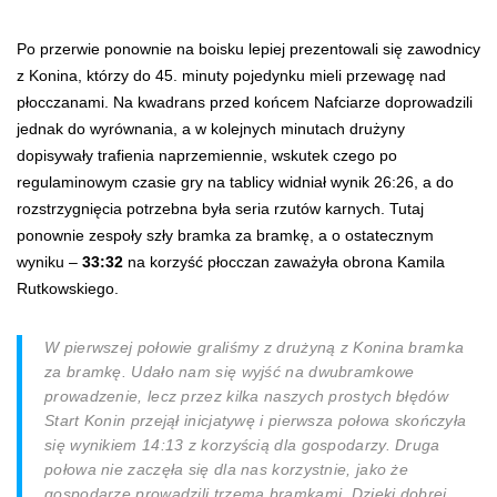
Po przerwie ponownie na boisku lepiej prezentowali się zawodnicy
z Konina, którzy do 45. minuty pojedynku mieli przewagę nad
płocczanami. Na kwadrans przed końcem Nafciarze doprowadzili
jednak do wyrównania, a w kolejnych minutach drużyny
dopisywały trafienia naprzemiennie, wskutek czego po
regulaminowym czasie gry na tablicy widniał wynik 26:26, a do
rozstrzygnięcia potrzebna była seria rzutów karnych. Tutaj
ponownie zespoły szły bramka za bramkę, a o ostatecznym
wyniku –
33:32
na korzyść płocczan zaważyła obrona Kamila
Rutkowskiego.
W pierwszej połowie graliśmy z drużyną z Konina bramka
za bramkę. Udało nam się wyjść na dwubramkowe
prowadzenie, lecz przez kilka naszych prostych błędów
Start Konin przejął inicjatywę i pierwsza połowa skończyła
się wynikiem 14:13 z korzyścią dla gospodarzy. Druga
połowa nie zaczęła się dla nas korzystnie, jako że
gospodarze prowadzili trzema bramkami. Dzięki dobrej