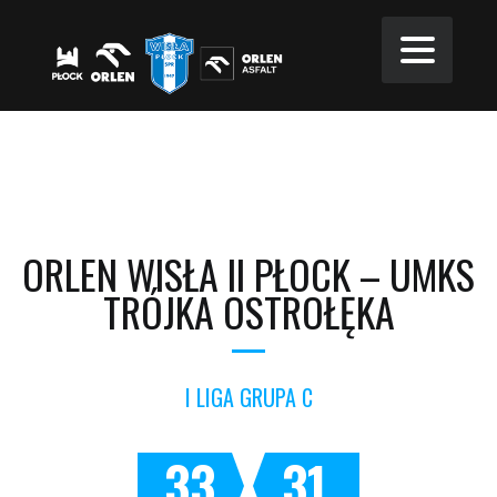
ORLEN WISŁA II PŁOCK – UMKS
TRÓJKA OSTROŁĘKA
I LIGA GRUPA C
33
31