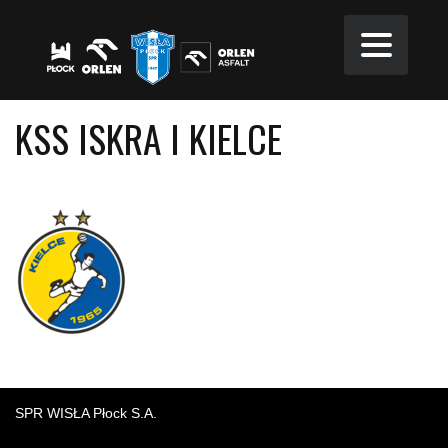
KSS ISKRA I KIELCE
SPR WISŁA Płock S.A.