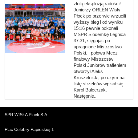
złotą eksplozją radości!
Juniorzy ORLEN Wisły
Płock po przerwie wrzucili
wyższy bieg i od wyniku
15:16 pewnie pokonali
MSPR Siódemkę Legnica
37:31, sięgając po
upragnione Mistrzostwo
Polski. I połowa Mecz
finałowy Mistrzostw
Polski Juniorów trafieniem
otworzył Aleks
Kruszelnicki, po czym na
listę strzelców wpisał się
Karol Balcerzak.
Następnie...
SPR WISŁA Płock S.A.
Plac Celebry Papieskiej 1