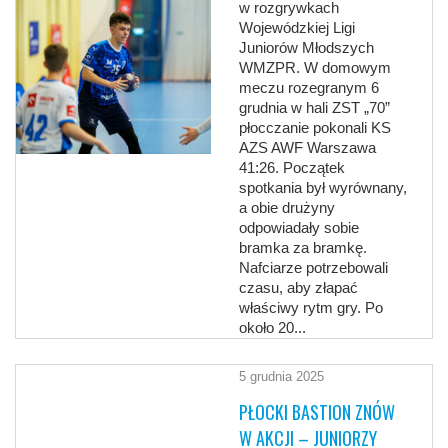
w rozgrywkach
Wojewódzkiej Ligi
Juniorów Młodszych
WMZPR. W domowym
meczu rozegranym 6
grudnia w hali ZST „70”
płocczanie pokonali KS
AZS AWF Warszawa
41:26. Początek
spotkania był wyrównany,
a obie drużyny
odpowiadały sobie
bramka za bramkę.
Nafciarze potrzebowali
czasu, aby złapać
właściwy rytm gry. Po
około 20...
5 grudnia 2025
PŁOCKI BASTION ZNÓW
W AKCJI – JUNIORZY