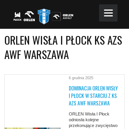
ORLEN WISŁA I PŁOCK KS AZS
AWF WARSZAWA
6 grudnia 2025
DOMINACJA ORLEN WISŁY
I PŁOCK W STARCIU Z KS
AZS AWF WARSZAWA
ORLEN Wisła I Płock
odniosła kolejne
przekonujące zwycięstwo