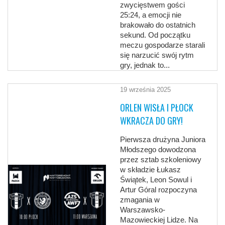
zwycięstwem gości
25:24, a emocji nie
brakowało do ostatnich
sekund. Od początku
meczu gospodarze starali
się narzucić swój rytm
gry, jednak to...
19 września 2025
ORLEN WISŁA I PŁOCK
WKRACZA DO GRY!
Pierwsza drużyna Juniora
Młodszego dowodzona
przez sztab szkoleniowy
w składzie Łukasz
Świątek, Leon Sowul i
Artur Góral rozpoczyna
zmagania w
Warszawsko-
Mazowieckiej Lidze. Na