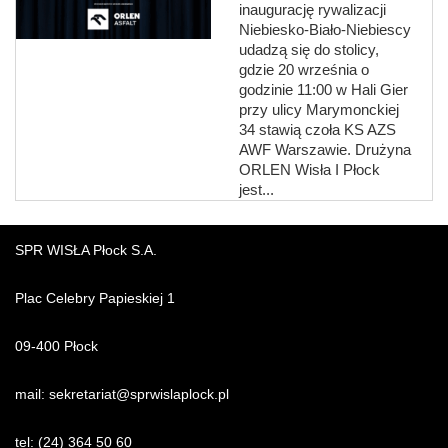
inaugurację rywalizacji
Niebiesko-Biało-Niebiescy
udadzą się do stolicy,
gdzie 20 września o
godzinie 11:00 w Hali Gier
przy ulicy Marymonckiej
34 stawią czoła KS AZS
AWF Warszawie. Drużyna
ORLEN Wisła I Płock
jest...
SPR WISŁA Płock S.A.
Plac Celebry Papieskiej 1
09-400 Płock
mail:
sekretariat@sprwislaplock.p
l
tel:
(24) 364 50 60