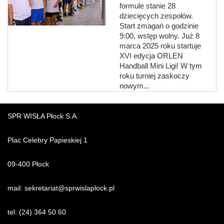
formule stanie 28
dziecięcych zespołów.
Start zmagań o godzinie
9:00, wstęp wolny. Już 8
marca 2025 roku startuje
XVI edycja ORLEN
Handball Mini Ligi! W tym
roku turniej zaskoczy
nowym...
SPR WISŁA Płock S.A.
Plac Celebry Papieskiej 1
09-400 Płock
mail:
sekretariat@sprwislaplock.p
l
tel:
(24) 364 50 60