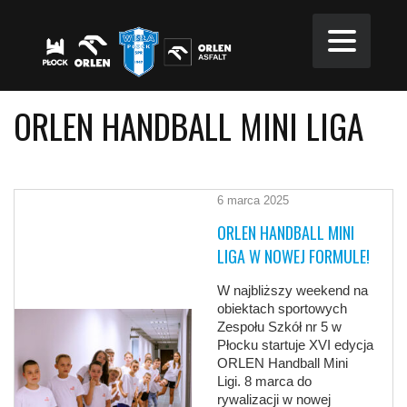
ORLEN HANDBALL MINI LIGA
6 marca 2025
ORLEN HANDBALL MINI
LIGA W NOWEJ FORMULE!
W najbliższy weekend na
obiektach sportowych
Zespołu Szkół nr 5 w
Płocku startuje XVI edycja
ORLEN Handball Mini
Ligi. 8 marca do
rywalizacji w nowej