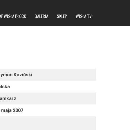
KF WISŁA PŁOCK
GALERIA
SKLEP
WISŁA TV
ymon Koziński
lska
ramkarz
 maja 2007