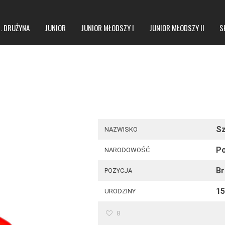
1. DRUŻYNA
JUNIOR
JUNIOR MŁODSZY I
JUNIOR MŁODSZY II
S
I
Sz
NAZWISKO
Po
NARODOWOŚĆ
B
POZYCJA
15
URODZINY
8