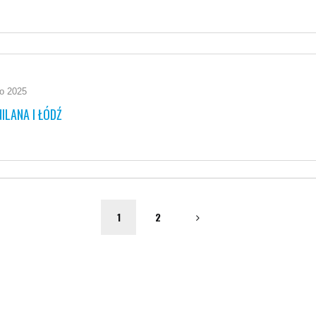
go 2025
ILANA I ŁÓDŹ
1
2