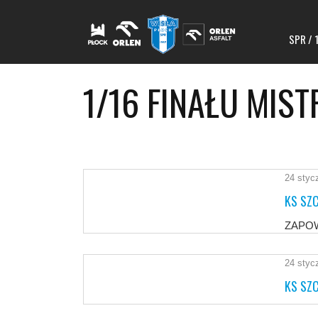
SPR / 
1/16 FINAŁU MIS
24 styc
KS SZ
ZAPO
24 styc
KS SZ