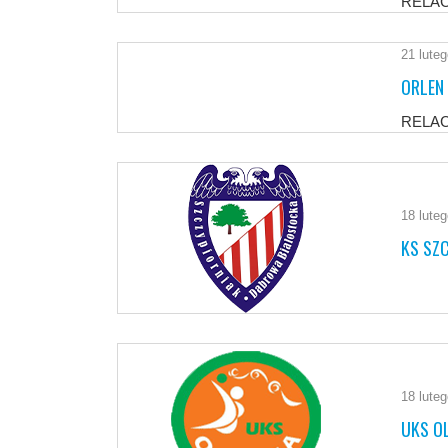
RELA
21 lute
ORLEN
RELA
18 lute
KS SZ
18 lute
UKS O