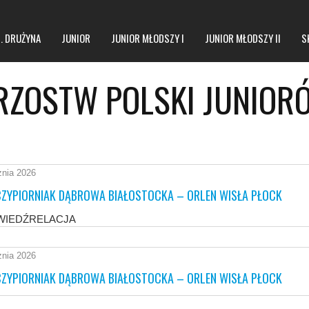
1. DRUŻYNA
JUNIOR
JUNIOR MŁODSZY I
JUNIOR MŁODSZY II
S
TRZOSTW POLSKI JUNIOR
znia 2026
CZYPIORNIAK DĄBROWA BIAŁOSTOCKA – ORLEN WISŁA PŁOCK
WIEDŹRELACJA
znia 2026
CZYPIORNIAK DĄBROWA BIAŁOSTOCKA – ORLEN WISŁA PŁOCK