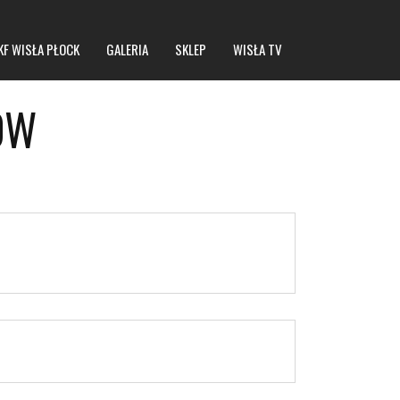
KF WISŁA PŁOCK
GALERIA
SKLEP
WISŁA TV
ÓW