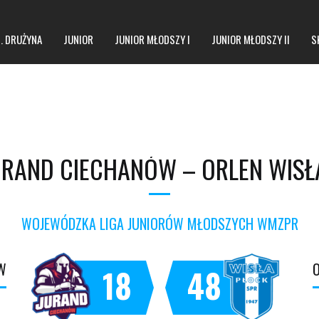
1. DRUŻYNA
JUNIOR
JUNIOR MŁODSZY I
JUNIOR MŁODSZY II
S
URAND CIECHANÓW – ORLEN WISŁ
WOJEWÓDZKA LIGA JUNIORÓW MŁODSZYCH WMZPR
W
O
18
48