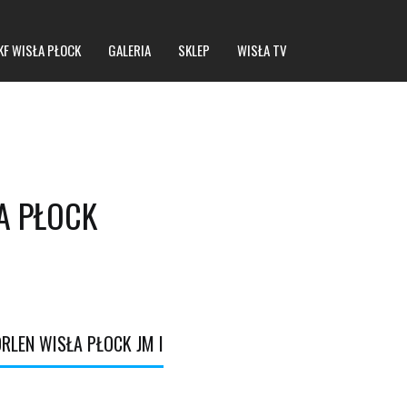
KF WISŁA PŁOCK
GALERIA
SKLEP
WISŁA TV
A PŁOCK
RLEN WISŁA PŁOCK JM I