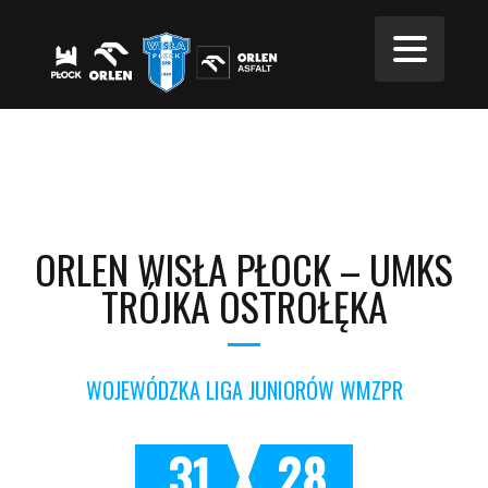
ORLEN WISŁA PŁOCK – UMKS
TRÓJKA OSTROŁĘKA
WOJEWÓDZKA LIGA JUNIORÓW WMZPR
31
28