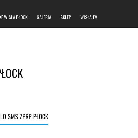
KF WISŁA PŁOCK
GALERIA
SKLEP
WISŁA TV
PŁOCK
NLO SMS ZPRP PŁOCK