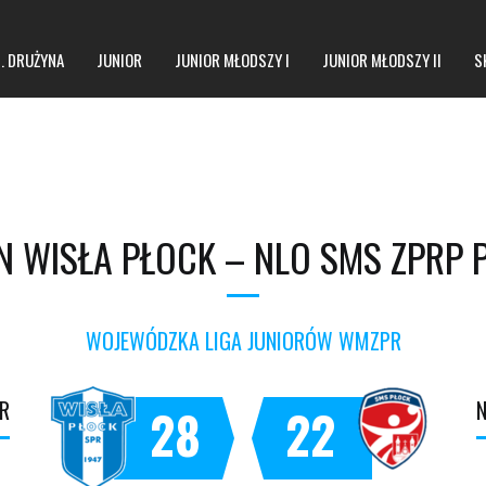
1. DRUŻYNA
JUNIOR
JUNIOR MŁODSZY I
JUNIOR MŁODSZY II
S
N WISŁA PŁOCK – NLO SMS ZPRP 
WOJEWÓDZKA LIGA JUNIORÓW WMZPR
JR
28
22