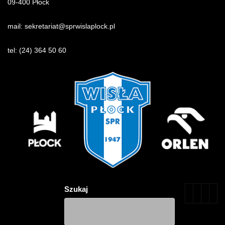
09-400 Płock
mail:
sekretariat@sprwislaplock.p
l
tel:
(24) 364 50 60
Szukaj