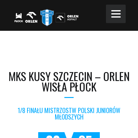
MKS KUSY SZCZECIN – ORLEN
WISŁA PŁOCK
1/8 FINAŁU MISTRZOSTW POLSKI JUNIORÓW
MŁODSZYCH