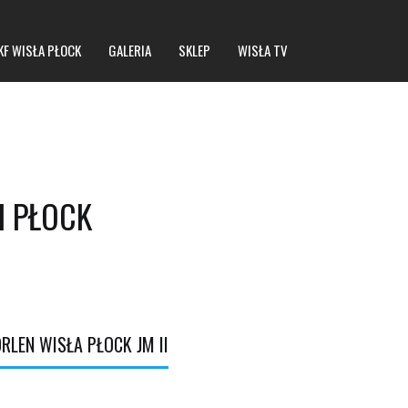
KF WISŁA PŁOCK
GALERIA
SKLEP
WISŁA TV
I PŁOCK
RLEN WISŁA PŁOCK JM II