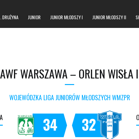
1. DRUŻYNA
JUNIOR
JUNIOR MŁODSZY I
JUNIOR MŁODSZY II
S
 AWF WARSZAWA – ORLEN WISŁA I
WOJEWÓDZKA LIGA JUNIORÓW MŁODSZYCH WMZPR
A
O
34
32