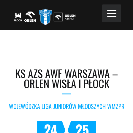
KS AZS AWF WARSZAWA –
ORLEN WISŁA I PŁOCK
WOJEWÓDZKA LIGA JUNIORÓW MŁODSZYCH WMZPR
24
25