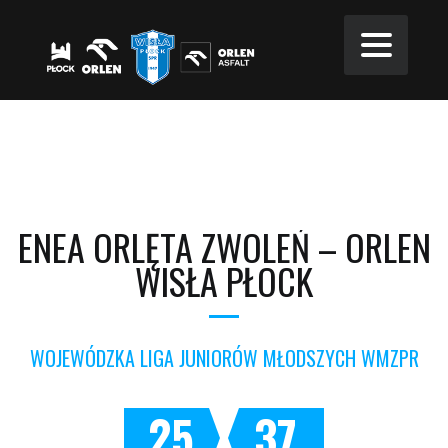
ENEA ORLĘTA ZWOLEŃ – ORLEN
WISŁA PŁOCK
WOJEWÓDZKA LIGA JUNIORÓW MŁODSZYCH WMZPR
25
37