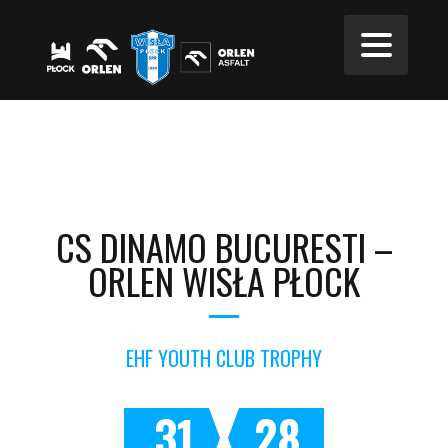
CS DINAMO BUCURESTI –
ORLEN WISŁA PŁOCK
EHF YOUTH CLUB TROPHY
31
28